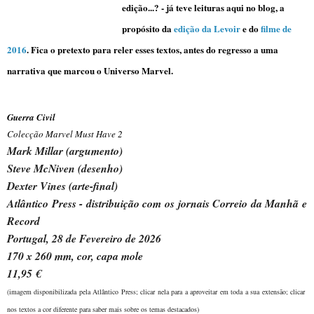
edição...? - já teve leituras aqui no blog, a
propósito da
edição da Levoir
e do
filme de
2016
. Fica o pretexto para reler esses textos, antes do regresso a uma
narrativa que marcou o Universo Marvel
.
Guerra Civil
Colecção Marvel Must Have 2
Mark Millar (argumento)
Steve McNiven (desenho)
Dexter Vines (arte-final)
Atlântico Press - distribuição com os jornais Correio da Manhã e
Record
Portugal, 28 de Fevereiro de 2026
170 x 260 mm, cor, capa mole
11,95 €
(imagem disponibilizada pela Atlântico Press; clicar nela para a aproveitar em toda a sua extensão; clicar
nos textos a cor diferente para saber mais sobre os temas destacados)