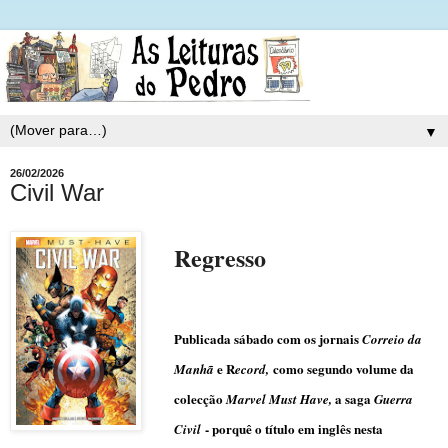
▼
26/02/2026
Civil War
Regresso
Publicada sábado com os jornais
Correio da
e R
como segundo volume da
Manhã
ecord,
colecção
a saga
Marvel Must Have,
Guerra
- porquê o título em inglês nesta
Civil