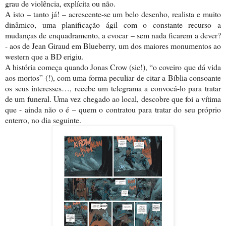
grau de violência, explícita ou não.
A isto – tanto já! – acrescente-se um belo desenho, realista e muito
dinâmico, uma planificação ágil com o constante recurso a
mudanças de enquadramento, a evocar – sem nada ficarem a dever?
- aos de Jean Giraud em Blueberry, um dos maiores monumentos ao
western que a BD erigiu.
A história começa quando Jonas Crow (sic!), “o coveiro que dá vida
aos mortos” (!), com uma forma peculiar de citar a Bíblia consoante
os seus interesses…, recebe um telegrama a convocá-lo para tratar
de um funeral. Uma vez chegado ao local, descobre que foi a vítima
que - ainda não o é – quem o contratou para tratar do seu próprio
enterro, no dia seguinte.