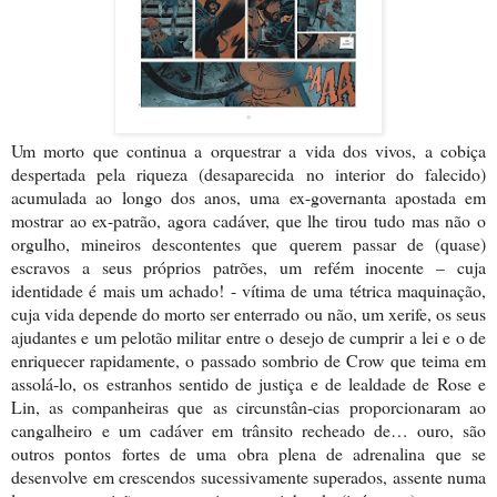
Um morto que continua a orquestrar a vida dos vivos, a cobiça
despertada pela riqueza (desaparecida no interior do falecido)
acumulada ao longo dos anos, uma ex-governanta apostada em
mostrar ao ex-patrão, agora cadáver, que lhe tirou tudo mas não o
orgulho, mineiros descontentes que querem passar de (quase)
escravos a seus próprios patrões, um refém inocente – cuja
identidade é mais um achado! - vítima de uma tétrica maquinação,
cuja vida depende do morto ser enterrado ou não, um xerife, os seus
ajudantes e um pelotão militar entre o desejo de cumprir a lei e o de
enriquecer rapidamente, o passado sombrio de Crow que teima em
assolá-lo, os estranhos sentido de justiça e de lealdade de Rose e
Lin, as companheiras que as circunstân-cias proporcionaram ao
cangalheiro e um cadáver em trânsito recheado de… ouro, são
outros pontos fortes de uma obra plena de adrenalina que se
desenvolve em crescendos sucessivamente superados, assente numa