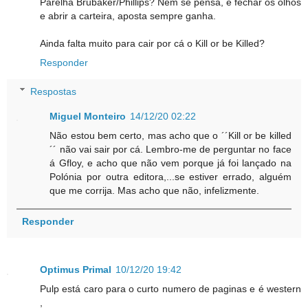
Parelha Brubaker/Phillips? Nem se pensa, é fechar os olhos
e abrir a carteira, aposta sempre ganha.
Ainda falta muito para cair por cá o Kill or be Killed?
Responder
Respostas
Miguel Monteiro
14/12/20 02:22
Não estou bem certo, mas acho que o ´´Kill or be killed
´´ não vai sair por cá. Lembro-me de perguntar no face
á Gfloy, e acho que não vem porque já foi lançado na
Polónia por outra editora,...se estiver errado, alguém
que me corrija. Mas acho que não, infelizmente.
Responder
Optimus Primal
10/12/20 19:42
Pulp está caro para o curto numero de paginas e é western
,